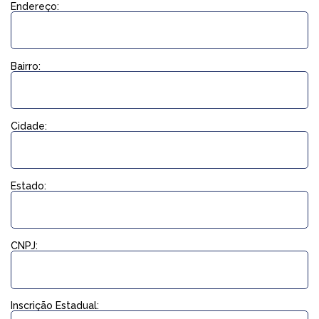
Endereço:
Bairro:
Cidade:
Estado:
CNPJ:
Inscrição Estadual: