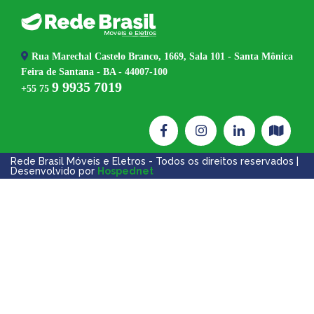
ş
casibom
casibom güncel giriş
casibom giriş
casibom
casibom gün
Rua Marechal Castelo Branco, 1669, Sala 101 - Santa Mônica
Feira de Santana - BA - 44007-100
9 9935 7019
+55 75
Rede Brasil Móveis e Eletros - Todos os direitos reservados |
Desenvolvido por
Hospednet