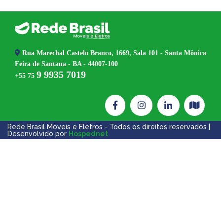
tarzbet güncel giriş
starzbet giriş
starzbet
starzbet güncel giriş
st
Rua Marechal Castelo Branco, 1669, Sala 101 - Santa Mônica
Feira de Santana - BA - 44007-100
9 9935 7019
+55 75
Rede Brasil Móveis e Eletros - Todos os direitos reservados |
Desenvolvido por
Hospednet